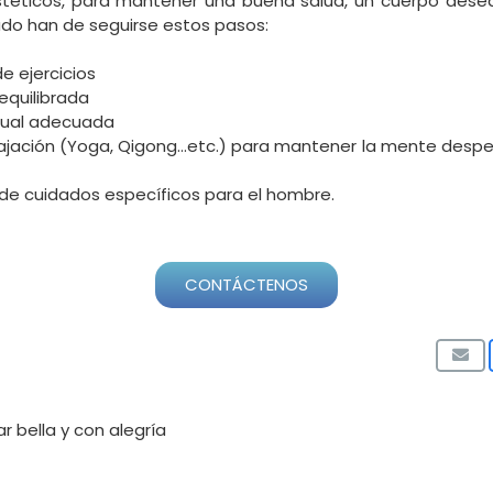
stéticos, para mantener una buena salud, un cuerpo dese
ado han de seguirse estos pasos:
de ejercicios
equilibrada
exual adecuada
elajación (Yoga, Qigong…etc.) para mantener la mente despej
 de cuidados específicos para el hombre.
CONTÁCTENOS
 bella y con alegría