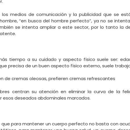
r.
 los medios de comunicación y la publicidad que se es
 hombre, “en busca del hombre perfecto”, ya no se intenta
mbién se intenta ampliar a este sector, por lo tanto la
atente.
ás tiempo a su cuidado y aspecto físico suele ser: eda
 que precisa de un buen aspecto físico externo, suele trabaja
n de cremas oleosas, prefieren cremas refrescantes
res centran su atención en eliminar la curva de la feli
ir esos deseados abdominales marcados.
 que para mantener un cuerpo perfecto no basta con acudir