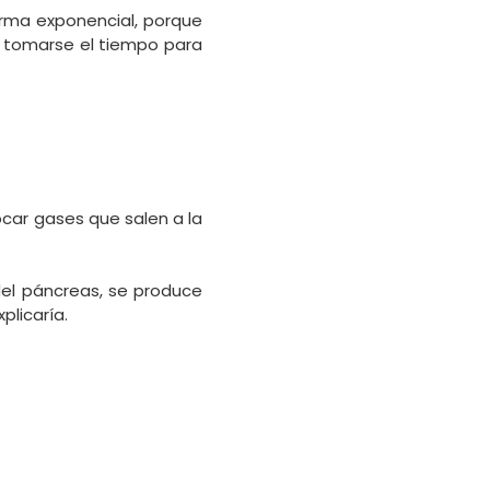
forma exponencial, porque
e tomarse el tiempo para
ocar gases que salen a la
del páncreas, se produce
plicaría.