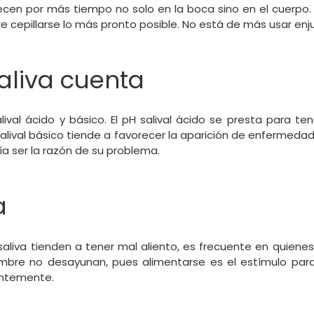
en por más tiempo no solo en la boca sino en el cuerpo.
re cepillarse lo más pronto posible. No está de más usar enj
saliva cuenta
ival ácido y básico. El pH salival ácido se presta para ten
salival básico tiende a favorecer la aparición de enfermedad
ía ser la razón de su problema.
a
aliva tienden a tener mal aliento, es frecuente en quiene
bre no desayunan, pues alimentarse es el estímulo para p
entemente.