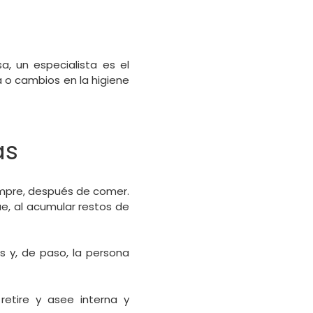
a, un especialista es el
a o cambios en la higiene
as
empre, después de comer.
ue, al acumular restos de
 y, de paso, la persona
retire y asee interna y