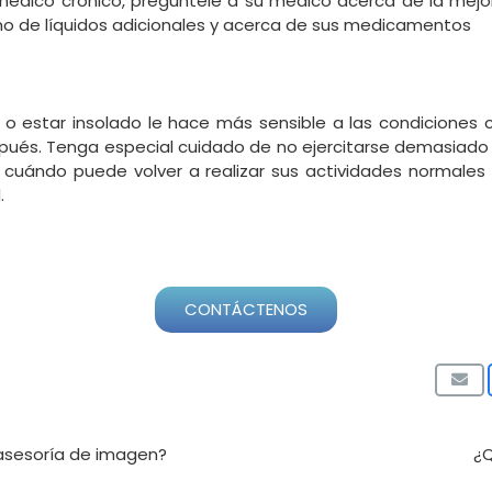
médico crónico, pregúntele a su médico acerca de la mejor
mo de líquidos adicionales y acerca de sus medicamentos
 o estar insolado le hace más sensible a las condiciones
s. Tenga especial cuidado de no ejercitarse demasiado y 
cuándo puede volver a realizar sus actividades normales
.
CONTÁCTENOS
 asesoría de imagen?
¿Q