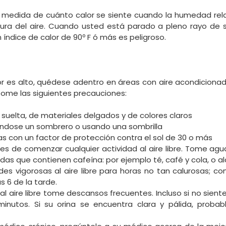
na medida de cuánto calor se siente cuando la humedad rel
ra del aire. Cuando usted está parado a pleno rayo de sol
 índice de calor de 90º F ó más es peligroso.
or es alto, quédese adentro en áreas con aire acondicionad
 tome las siguientes precauciones:
suelta, de materiales delgados y de colores claros
iéndose un sombrero o usando una sombrilla
s con un factor de protección contra el sol de 30 o más
 de comenzar cualquier actividad al aire libre. Tome agu
as que contienen cafeína: por ejemplo té, café y cola, o al
des vigorosas al aire libre para horas no tan calurosas; co
 6 de la tarde.
al aire libre tome descansos frecuentes. Incluso si no sien
minutos. Si su orina se encuentra clara y pálida, pro