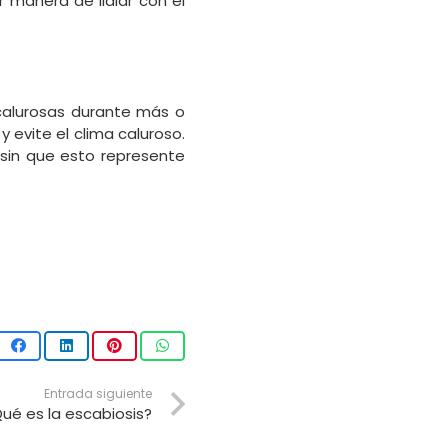
 manera de lidiar con el
 calurosas durante más o
evite el clima caluroso.
 sin que esto represente
Entrada siguiente
ué es la escabiosis?