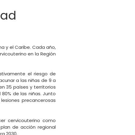
dad
na y el Caribe. Cada año,
vicouterino en la Región
ativamente el riesgo de
cunar a las niñas de 9 a
 35 países y territorios
 80% de las niñas. Junto
s lesiones precancerosas
cer cervicouterino como
 plan de acción regional
ra 2030.