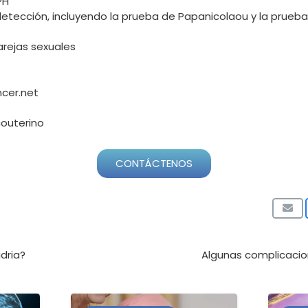
PH
etección, incluyendo la prueba de Papanicolaou y la prueba
arejas sexuales
ncer.net
couterino
CONTÁCTENOS
idria?
Algunas complicacio