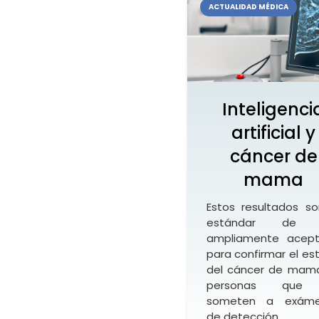
ACTUALIDAD MÉDICA
Inteligenci
artificial y
cáncer de
mama
Estos resultados so
estándar de 
ampliamente acep
para confirmar el es
del cáncer de mam
personas que
someten a exáme
de detección