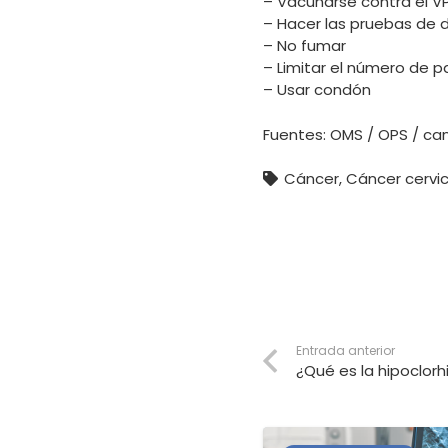
– Vacunarse contra el V
– Hacer las pruebas de d
– No fumar
– Limitar el número de p
– Usar condón
Fuentes: OMS / OPS / ca
Cáncer
,
Cáncer cervi
Entrada anterior
¿Qué es la hipoclorh