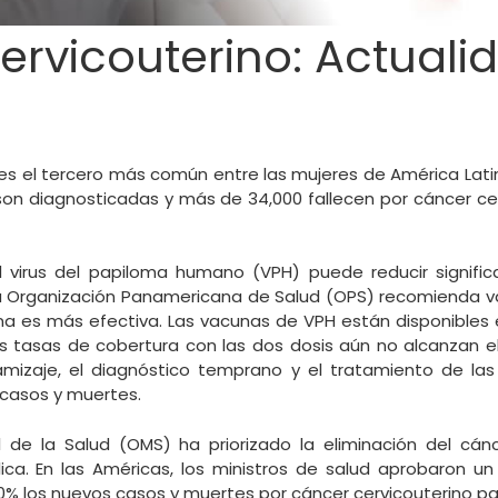
ervicouterino: Actuali
 es el tercero más común entre las mujeres de América Lati
on diagnosticadas y más de 34,000 fallecen por cáncer cer
l virus del papiloma humano (VPH) puede reducir signific
La Organización Panamericana de Salud (OPS) recomienda va
na es más efectiva. Las vacunas de VPH están disponibles en
as tasas de cobertura con las dos dosis aún no alcanzan el
amizaje, el diagnóstico temprano y el tratamiento de la
casos y muertes.
l de la Salud (OMS) ha priorizado la eliminación del cán
ca. En las Américas, los ministros de salud aprobaron un
 30% los nuevos casos y muertes por cáncer cervicouterino pa