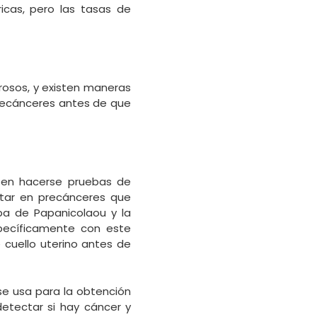
icas, pero las tasas de
osos, y existen maneras
precánceres antes de que
 en hacerse pruebas de
ltar en precánceres que
ba de Papanicolaou y la
pecíficamente con este
 cuello uterino antes de
se usa para la obtención
detectar si hay cáncer y