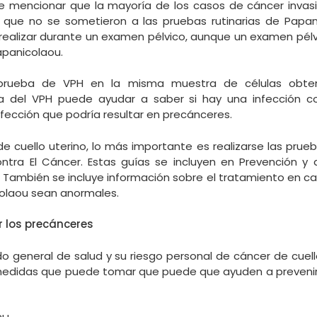
e mencionar que la mayoría de los casos de cáncer invasi
que no se sometieron a las pruebas rutinarias de Papan
realizar durante un examen pélvico, aunque un examen pél
apanicolaou.
rueba de VPH en la misma muestra de células obte
a del VPH puede ayudar a saber si hay una infección co
fección que podría resultar en precánceres.
de cuello uterino, lo más importante es realizarse las prue
tra El Cáncer. Estas guías se incluyen en Prevención y
. También se incluye información sobre el tratamiento en c
olaou sean anormales.
r los precánceres
o general de salud y su riesgo personal de cáncer de cuello
edidas que puede tomar que puede que ayuden a prevenir