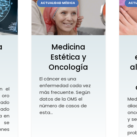
ACTUALIDAD MÉDICA
ACTU
a
Medicina
Estética y
Oncología
a
El cáncer es una
enfermedad cada vez
n el
más frecuente. Según
oro
datos de la OMS el
Med
tado
número de casos de
ali
tado
esta…
onc
a en
y s
 se
de
nes
prob