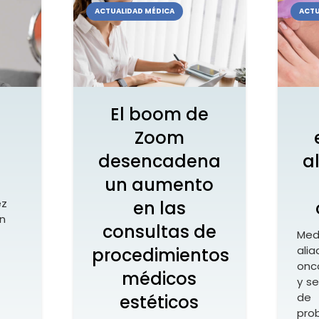
ACTUALIDAD MÉDICA
ACTU
El boom de
Zoom
a
desencadena
a
un aumento
ez
en las
n
consultas de
Med
ali
procedimientos
onc
médicos
y s
de
estéticos
prob