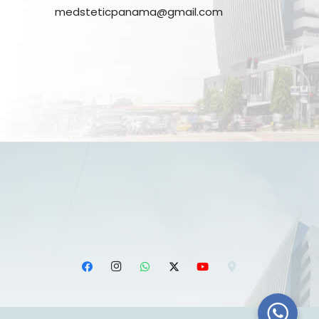
medsteticpanama@gmail.com