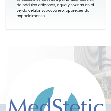
de nódulos adiposos, agua y toxinas en el
tejido celular subcutáneo, apareciendo
especialmente…