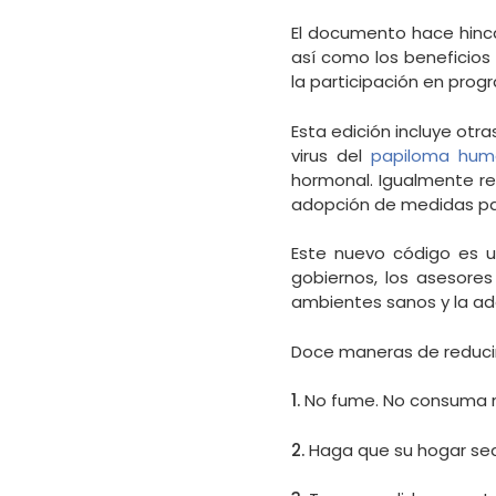
El documento hace hincap
así como los beneficios
la participación en prog
Esta edición incluye otr
virus del
papiloma hum
hormonal. Igualmente re
adopción de medidas para
Este nuevo código es un
gobiernos, los asesores
ambientes sanos y la ado
Doce maneras de reducir
1.
No fume. No consuma n
2.
Haga que su hogar sea 