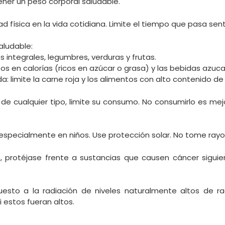
er un peso corporal saludable.
d física en la vida cotidiana. Limite el tiempo que pasa sen
ludable:
integrales, legumbres, verduras y frutas.
tos en calorías (ricos en azúcar o grasa) y las bebidas azuc
a: limite la carne roja y los alimentos con alto contenido de 
de cualquier tipo, limite su consumo. No consumirlo es mej
, especialmente en niños. Use protección solar. No tome rayo
o, protéjase frente a sustancias que causen cáncer siguie
uesto a la radiación de niveles naturalmente altos de 
 estos fueran altos.