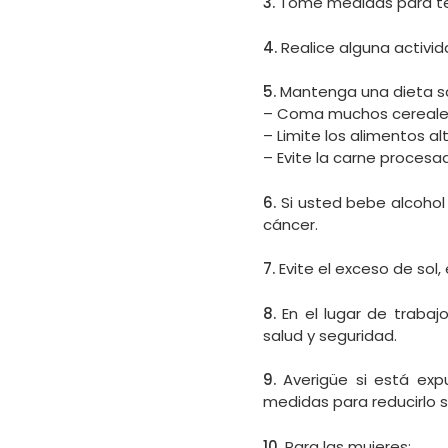
3.
Tome medidas para ten
4.
Realice alguna activida
5.
Mantenga una dieta sa
– Coma muchos cereales 
– Limite los alimentos al
– Evite la carne procesad
6.
Si usted bebe alcohol 
cáncer.
7.
Evite el exceso de sol
8.
En el lugar de trabaj
salud y seguridad.
9.
Averigüe si está exp
medidas para reducirlo si
10.
Para las mujeres: