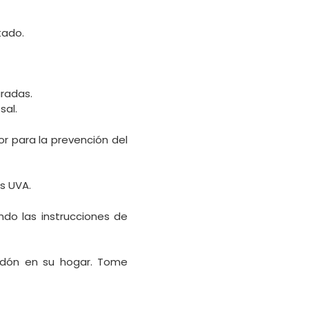
tado.
aradas.
sal.
or para la prevención del
s UVA.
ndo las instrucciones de
radón en su hogar. Tome