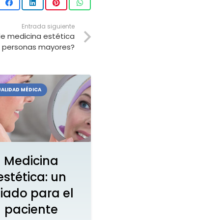
Entrada siguiente
de medicina estética
ra personas mayores?
ALIDAD MÉDICA
Medicina
estética: un
liado para el
paciente