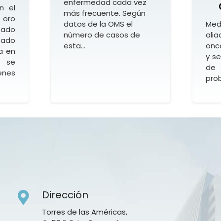
enfermedad cada vez
n el
más frecuente. Según
oro
datos de la OMS el
Med
tado
número de casos de
ali
tado
esta…
onc
a en
y s
 se
de
nes
prob
Dirección
Torres de las Américas,