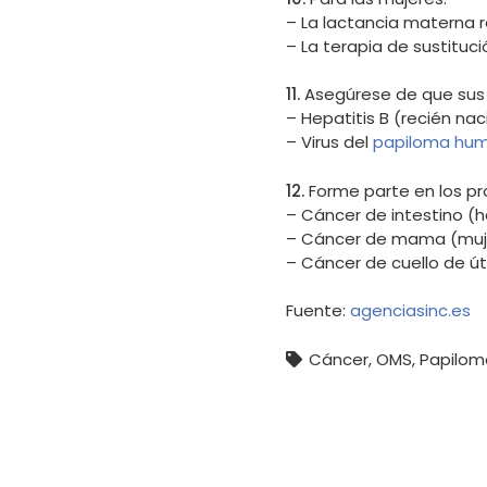
– La lactancia materna 
– La terapia de sustituc
11.
Asegúrese de que sus h
– Hepatitis B (recién nac
– Virus del
papiloma hu
12.
Forme parte en los pr
– Cáncer de intestino (
– Cáncer de mama (muj
– Cáncer de cuello de út
Fuente:
agenciasinc.es
Cáncer
,
OMS
,
Papilo