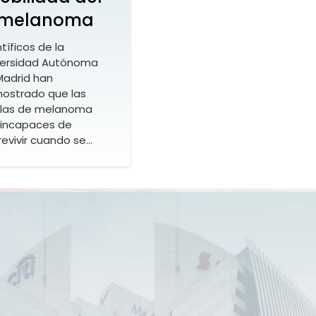
melanoma
tíficos de la
versidad Autónoma
Madrid han
ostrado que las
ulas de melanoma
 incapaces de
evivir cuando se…