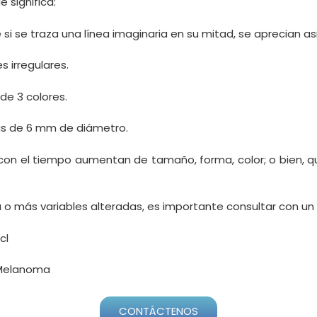
 significa:
 si se traza una línea imaginaria en su mitad, se aprecian as
s irregulares.
de 3 colores.
ás de 6 mm de diámetro.
con el tiempo aumentan de tamaño, forma, color; o bien, qu
a o más variables alteradas, es importante consultar con u
cl
Melanoma
CONTÁCTENOS