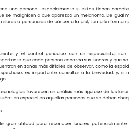
iene una persona -especialmente si estos tienen caract
que se malignicen o que aparezca un melanoma. De igual m
iliares o personales de cáncer a la piel, también forman 
iente y el control periódico con un especialista, son
importante que cada persona conozca sus lunares y que s
cuentran en zonas más difíciles de observar, como la espalda
spechoso, es importante consultar a la brevedad; y, si 
go.
ecnologías favorecen un análisis más riguroso de los lunar
sión- en especial en aquellas personas que se deben cheq
es
 gran utilidad para reconocer lunares potencialmente 