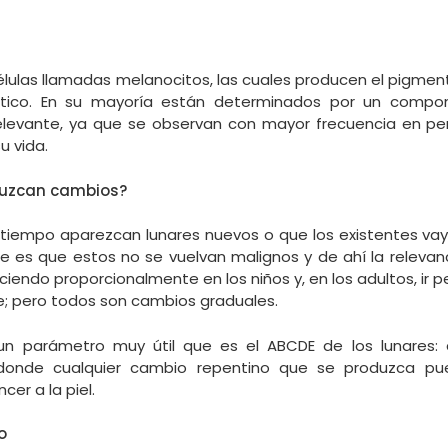
élulas llamadas melanocitos, las cuales producen el pigmento 
ístico. En su mayoría están determinados por un compon
elevante, ya que se observan con mayor frecuencia en p
u vida.
duzcan cambios?
l tiempo aparezcan lunares nuevos o que los existentes 
e es que estos no se vuelvan malignos y de ahí la relevanc
eciendo proporcionalmente en los niños y, en los adultos, ir
; pero todos son cambios graduales.
un parámetro muy útil que es el ABCDE de los lunares: a
 donde cualquier cambio repentino que se produzca pu
er a la piel.
o