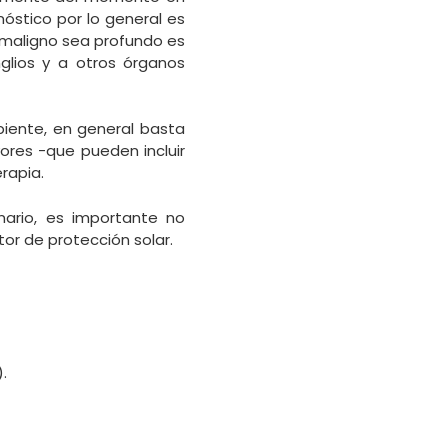
nóstico por lo general es
r maligno sea profundo es
glios y a otros órganos
piente, en general basta
yores -que pueden incluir
rapia.
ario, es importante no
tor de protección solar.
.