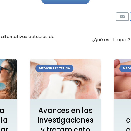
 alternativas actuales de
¿Qué es el Lupus
MEDICINA ESTÉTICA
MEDI
la
Avances en las
 la
investigaciones
d
lar
y tratamiento
d