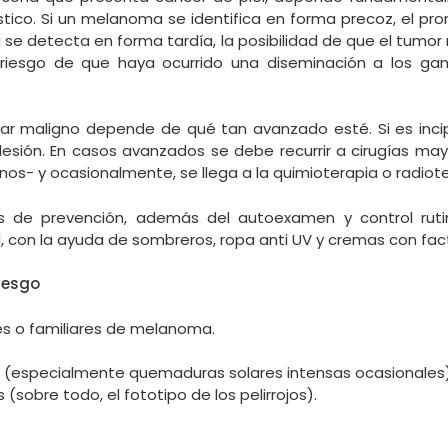
stico. Si un melanoma se identifica en forma precoz, el pro
 si se detecta en forma tardía, la posibilidad de que el tumo
 riesgo de que haya ocurrido una diseminación a los gan
nar maligno depende de qué tan avanzado esté. Si es inci
 lesión. En casos avanzados se debe recurrir a cirugías ma
anos- y ocasionalmente, se llega a la quimioterapia o radiote
 de prevención, además del autoexamen y control rutin
ol, con la ayuda de sombreros, ropa anti UV y cremas con fac
iesgo
s o familiares de melanoma.
va (especialmente quemaduras solares intensas ocasionales)
s (sobre todo, el fototipo de los pelirrojos).