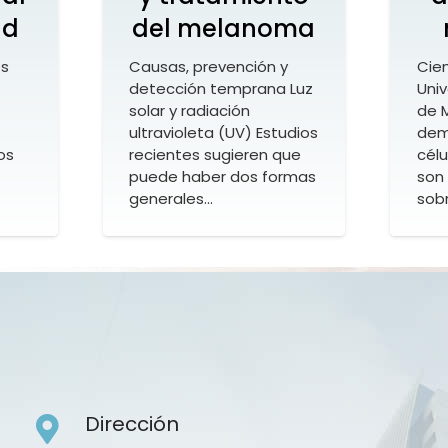
ud
del melanoma
os
Causas, prevención y
Cien
detección temprana Luz
Uni
solar y radiación
de 
ultravioleta (UV) Estudios
dem
os
recientes sugieren que
cél
puede haber dos formas
son
generales…
sobr
Dirección