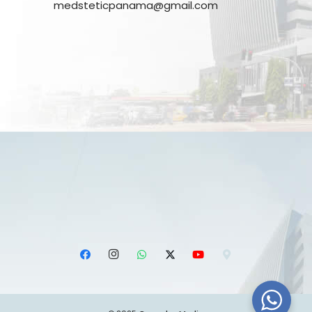
medsteticpanama@gmail.com