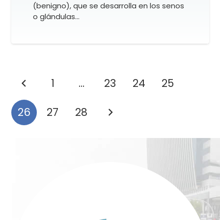
(benigno), que se desarrolla en los senos
o glándulas…
1
…
23
24
25
26
27
28