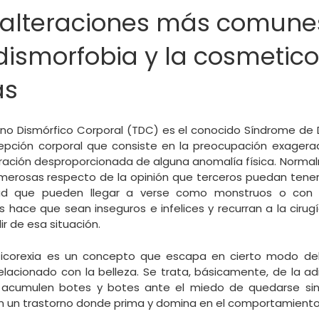
 alteraciones más comune
dismorfobia y la cosmetico
as
rno Dismórfico Corporal (TDC) es el conocido Síndrome de D
epción corporal que consiste en la preocupación exagera
oración desproporcionada de alguna anomalía física. Norma
erosas respecto de la opinión que terceros puedan tener so
idad que pueden llegar a verse como monstruos o con
 hace que sean inseguros e infelices y recurran a la cirugí
r de esa situación.
ticorexia es un concepto que escapa en cierto modo del
relacionado con la belleza. Se trata, básicamente, de la ad
 acumulen botes y botes ante el miedo de quedarse sin
n un trastorno donde prima y domina en el comportamiento 