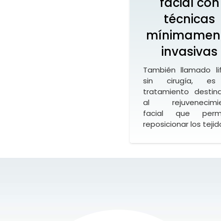
facial con
técnicas
mínimamen
invasivas
También llamado lif
sin cirugía, es
tratamiento destin
al rejuvenecimi
facial que perm
reposicionar los teji