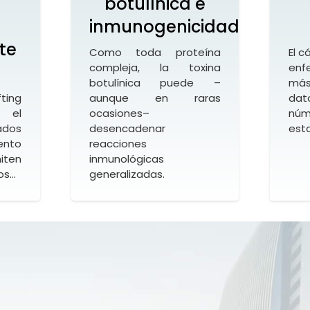
botulínica e
inmunogenicidad
te
Como toda proteína
El c
compleja, la toxina
enf
botulínica puede –
más
ting
aunque en raras
dat
 el
ocasiones–
núm
ados
desencadenar
est
ento
reacciones
iten
inmunológicas
dos…
generalizadas.