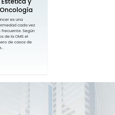
Estética y
Oncología
áncer es una
ermedad cada vez
 frecuente. Según
os de la OMS el
ero de casos de
a…