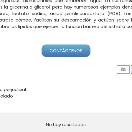
rgánicos hidrosolubles que embeben agua. La sustan
s la glicerina o glicerol, pero hay numerosos ejemplos de
l, urea, lactato sódico, ácido pirrolincarboxilato (PCA).
l estrato córneo, facilitan su descamación y actúan sobr
bre los lípidos que ejercen la función barrera del estrato c
CONTÁCTENOS
o perjudicial
rolado
No hay resultados