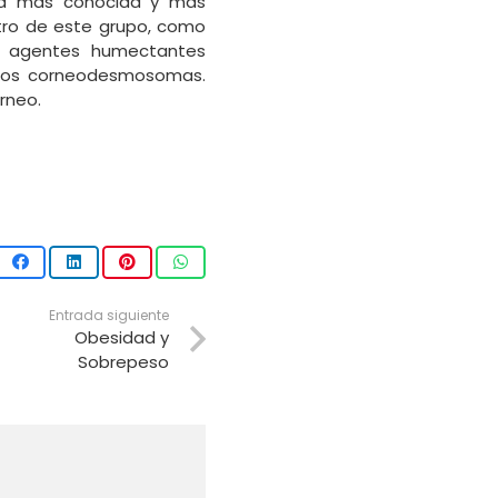
cia más conocida y más
ntro de este grupo, como
 Los agentes humectantes
e los corneodesmosomas.
órneo.
Entrada siguiente
Obesidad y
Sobrepeso