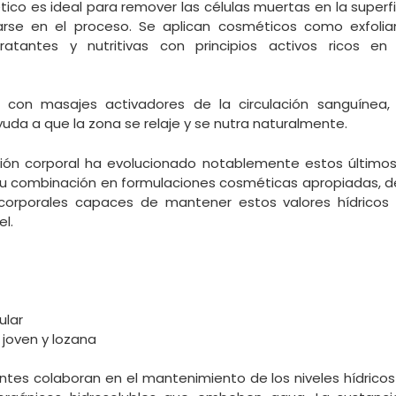
co es ideal para remover las células muertas en la superfici
arse en el proceso. Se aplican cosméticos como exfolia
atantes y nutritivas con principios activos ricos en 
s con masajes activadores de la circulación sanguínea
da a que la zona se relaje y se nutra naturalmente.
ión corporal ha evolucionado notablemente estos últimos
o su combinación en formulaciones cosméticas apropiadas, 
corporales capaces de mantener estos valores hídricos y
el.
ular
l joven y lozana
es colaboran en el mantenimiento de los niveles hídricos d