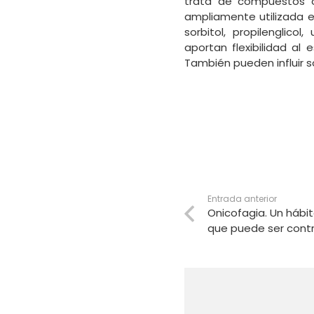
trata de compuestos o
ampliamente utilizada e
sorbitol, propilenglico
aportan flexibilidad a
También pueden influir so
Entrada anterior
Onicofagia. Un hábit
que puede ser cont